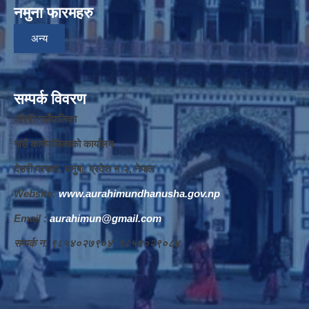
नमुना फारमहरु
अन्य
सम्पर्क विवरण
औरही गाउँपालिका
गाउँ कार्यपालिकाको कार्यालय
देउरी परवाहा, धनुषा, प्रदेश न‌‍ २, नेपाल
Website:
www.aurahimundhanusha.gov.np
Email :
aurahimun@gmail.com
सम्पर्क न‌‍. ९८५४०२७९०४, ९८५४०२९०८४