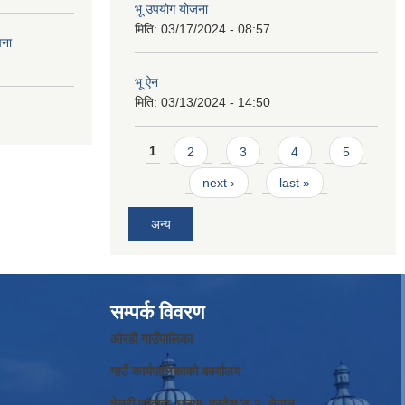
भू उपयोग योजना
मिति:
03/17/2024 - 08:57
चना
भू ऐन
मिति:
03/13/2024 - 14:50
Pages
1
2
3
4
5
next ›
last »
अन्य
सम्पर्क विवरण
औरही गाउँपालिका
गाउँ कार्यपालिकाको कार्यालय
देउरी परवाहा, धनुषा, प्रदेश न‌‍ २, नेपाल