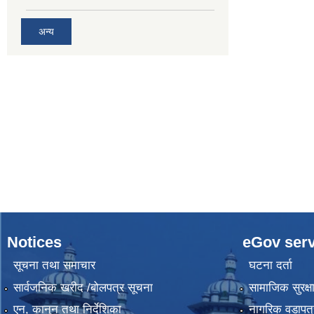
अन्य
Notices
eGov serv
सूचना तथा समाचार
घटना दर्ता
सार्वजनिक खरीद /बोलपत्र सूचना
सामाजिक सुरक्ष
एन, कानुन तथा निर्देशिका
नागरिक वडापत्