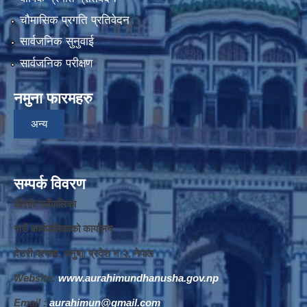
चौमासिक प्रगति प्रतिवेदन
सार्वजनिक सुनुवाई
सार्वजनिक परीक्षण
नमुना फारमहरु
अन्य
सम्पर्क विवरण
औरही गाउँपालिका
गाउँ कार्यपालिकाको कार्यालय
देउरी परवाहा, धनुषा, प्रदेश न‌‍ २, नेपाल
Website:
www.aurahimundhanusha.gov.np
Email :
aurahimun@gmail.com