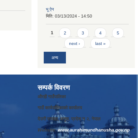
भू ऐन
मिति:
03/13/2024 - 14:50
Pages
1
2
3
4
5
next ›
last »
अन्य
सम्पर्क विवरण
औरही गाउँपालिका
गाउँ कार्यपालिकाको कार्यालय
देउरी परवाहा, धनुषा, प्रदेश न‌‍ २, नेपाल
Website:
www.aurahimundhanusha.gov.np