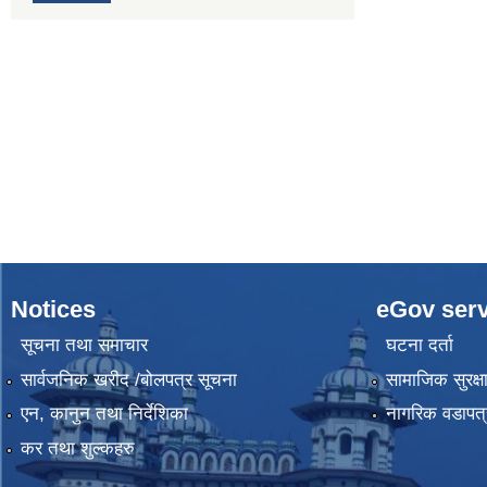
Notices
eGov serv
सूचना तथा समाचार
घटना दर्ता
सार्वजनिक खरीद /बोलपत्र सूचना
सामाजिक सुरक्ष
एन, कानुन तथा निर्देशिका
नागरिक वडापत्
कर तथा शुल्कहरु