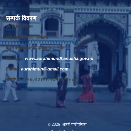
सम्पर्क विवरण
औरही गाउँपालिका
गाउँ कार्यपालिकाको कार्यालय
देउरी परवाहा, धनुषा, प्रदेश न‌‍ २, नेपाल
Website:
www.aurahimundhanusha.gov.np
Email :
aurahimun@gmail.com
सम्पर्क न‌‍. ९८५४०२७९०४, ९८५४०२९०८४
© 2026 औरही गाउँपालिका