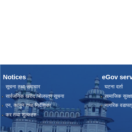
Notices
eGov serv
सूचना तथा समाचार
घटना दर्ता
सार्वजनिक खरीद /बोलपत्र सूचना
सामाजिक सुरक्ष
एन, कानुन तथा निर्देशिका
नागरिक वडापत्
कर तथा शुल्कहरु