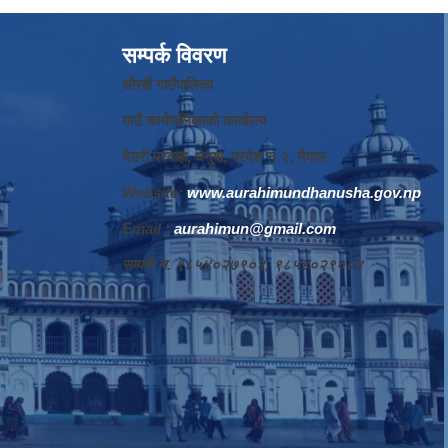
सम्पर्क विवरण
औरही गाउँपालिका
गाउँ कार्यपालिकाको कार्यालय
देउरी परवाहा, धनुषा, प्रदेश न‌‍ २, नेपाल
Website:
www.aurahimundhanusha.gov.np
Email :
aurahimun@gmail.com
सम्पर्क न‌‍. ९८५४०२७९०४, ९८५४०२९०८४