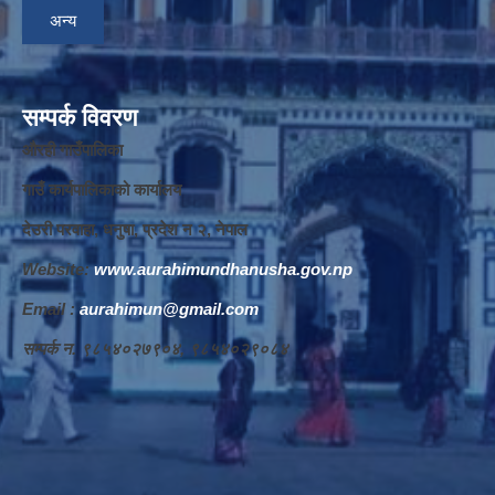
अन्य
सम्पर्क विवरण
औरही गाउँपालिका
गाउँ कार्यपालिकाको कार्यालय
देउरी परवाहा, धनुषा, प्रदेश न‌‍ २, नेपाल
Website:
www.aurahimundhanusha.gov.np
Email :
aurahimun@gmail.com
सम्पर्क न‌‍. ९८५४०२७९०४, ९८५४०२९०८४