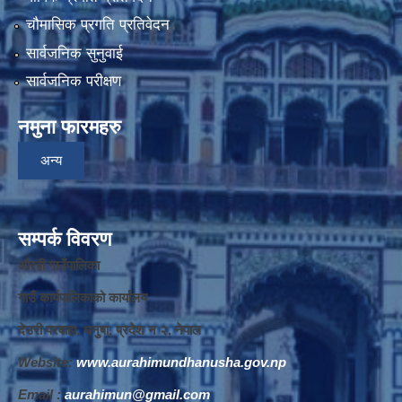
चौमासिक प्रगति प्रतिवेदन
सार्वजनिक सुनुवाई
सार्वजनिक परीक्षण
नमुना फारमहरु
अन्य
सम्पर्क विवरण
औरही गाउँपालिका
गाउँ कार्यपालिकाको कार्यालय
देउरी परवाहा, धनुषा, प्रदेश न‌‍ २, नेपाल
Website:
www.aurahimundhanusha.gov.np
Email :
aurahimun@gmail.com