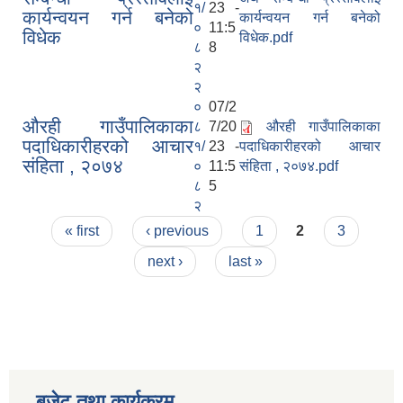
१/
23 -
कार्यन्वयन गर्न बनेको
कार्यन्वयन गर्न बनेको
०
11:5
विधेक
विधेक.pdf
८
8
२
२
०
07/2
औरही गाउँपालिकाका
८
7/20
औरही गाउँपालिकाका
पदाधिकारीहरको आचार
१/
23 -
पदाधिकारीहरको आचार
संहिता , २०७४
०
11:5
संहिता , २०७४.pdf
८
5
२
Pages
« first
‹ previous
1
2
3
next ›
last »
बजेट तथा कार्यक्रम