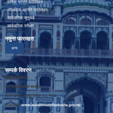
वार्षिक प्रगति प्रतिवेदन
चौमासिक प्रगति प्रतिवेदन
सार्वजनिक सुनुवाई
सार्वजनिक परीक्षण
नमुना फारमहरु
अन्य
सम्पर्क विवरण
औरही गाउँपालिका
गाउँ कार्यपालिकाको कार्यालय
देउरी परवाहा, धनुषा, प्रदेश न‌‍ २, नेपाल
Website:
www.aurahimundhanusha.gov.np