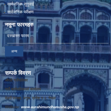
सार्वजनिक सुनुवाई
सार्वजनिक परीक्षण
नमुना फारमहरु
दरखास्त फारम
अन्य
सम्पर्क विवरण
औरही गाउँपालिका
गाउँ कार्यपालिकाको कार्यालय
देउरी परवाहा, धनुषा, प्रदेश न‌‍ २, नेपाल
Website:
www.aurahimundhanusha.gov.np