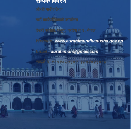
सम्पर्क विवरण
औरही गाउँपालिका
गाउँ कार्यपालिकाको कार्यालय
देउरी परवाहा, धनुषा, प्रदेश न‌‍ २, नेपाल
Website:
www.aurahimundhanusha.gov.np
Email :
aurahimun@gmail.com
सम्पर्क न‌‍. ९८५४०२७९०४, ९८५४०२९०८४