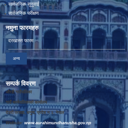
सार्वजनिक सुनुवाई
सार्वजनिक परीक्षण
नमुना फारमहरु
दरखास्त फारम
अन्य
सम्पर्क विवरण
औरही गाउँपालिका
गाउँ कार्यपालिकाको कार्यालय
देउरी परवाहा, धनुषा, प्रदेश न‌‍ २, नेपाल
Website:
www.aurahimundhanusha.gov.np