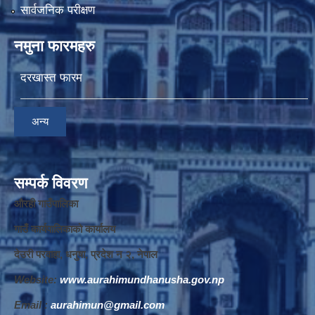
सार्वजनिक परीक्षण
नमुना फारमहरु
दरखास्त फारम
अन्य
सम्पर्क विवरण
औरही गाउँपालिका
गाउँ कार्यपालिकाको कार्यालय
देउरी परवाहा, धनुषा, प्रदेश न‌‍ २, नेपाल
Website:
www.aurahimundhanusha.gov.np
Email :
aurahimun@gmail.com