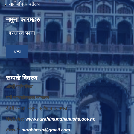
सार्वजनिक परीक्षण
नमुना फारमहरु
दरखास्त फारम
अन्य
सम्पर्क विवरण
औरही गाउँपालिका
गाउँ कार्यपालिकाको कार्यालय
देउरी परवाहा, धनुषा, प्रदेश न‌‍ २, नेपाल
Website:
www.aurahimundhanusha.gov.np
Email :
aurahimun@gmail.com