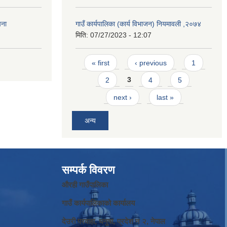
चना
गाउँ कार्यपालिका (कार्य विभाजन) नियमावली ,२०७४
मिति:
07/27/2023 - 12:07
Pages
« first
‹ previous
1
2
3
4
5
next ›
last »
अन्य
सम्पर्क विवरण
औरही गाउँपालिका
गाउँ कार्यपालिकाको कार्यालय
देउरी परवाहा, धनुषा, प्रदेश न‌‍ २, नेपाल