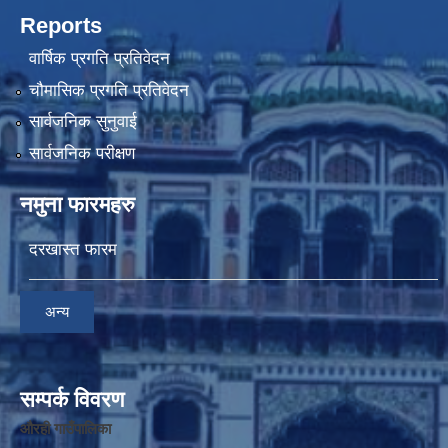
Reports
वार्षिक प्रगति प्रतिवेदन
चौमासिक प्रगति प्रतिवेदन
सार्वजनिक सुनुवाई
सार्वजनिक परीक्षण
नमुना फारमहरु
दरखास्त फारम
अन्य
सम्पर्क विवरण
औरही गाउँपालिका