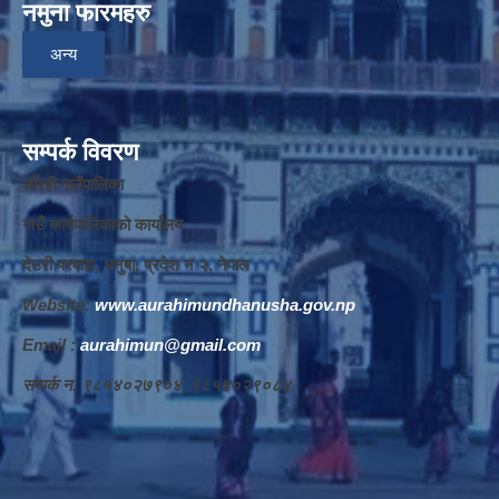
नमुना फारमहरु
अन्य
सम्पर्क विवरण
औरही गाउँपालिका
गाउँ कार्यपालिकाको कार्यालय
देउरी परवाहा, धनुषा, प्रदेश न‌‍ २, नेपाल
Website:
www.aurahimundhanusha.gov.np
Email :
aurahimun@gmail.com
सम्पर्क न‌‍. ९८५४०२७९०४, ९८५४०२९०८४