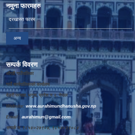
नमुना फारमहरु
दरखास्त फारम
अन्य
सम्पर्क विवरण
औरही गाउँपालिका
गाउँ कार्यपालिकाको कार्यालय
देउरी परवाहा, धनुषा, प्रदेश न‌‍ २, नेपाल
Website:
www.aurahimundhanusha.gov.np
Email :
aurahimun@gmail.com
सम्पर्क न‌‍. ९८५४०२७९०४, ९८५४०२९०८४