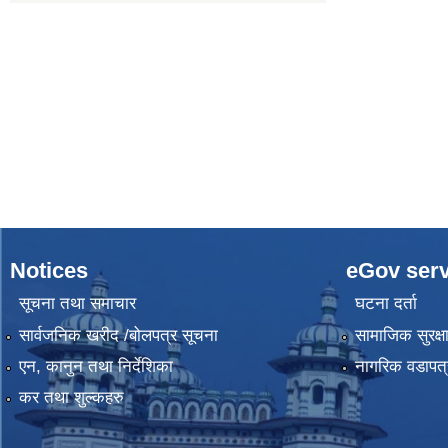
Notices
eGov serv
सूचना तथा समाचार
घटना दर्ता
सार्वजनिक खरीद /बोलपत्र सूचना
सामाजिक सुरक्ष
एन, कानुन तथा निर्देशिका
नागरिक वडापत्
कर तथा शुल्कहरु