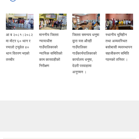
आ ब २०८१।२०८२
माननीय जिल्ला
जिल्ला समन्वय धनुषा
स्थानीय भूमिहीन
मा मोटर ६० थान र
न्यायाधीश
दूारा यस औरही
तथा अव्यवस्थित
स्यालो ट्यूवेल ४०
गाउँपालिकाको
गाउँपालिका
बसोबासी व्यवस्थापन
थान वितरण भएको
न्यायिक समितिको
गाउँकार्यपालिकाको
सहजीकरण समिति
तस्बीर
काम कारवाहीको
कार्यालय धनुषा,
गठनकाे तस्विर ।
निरीक्षण
देउरी परवाहामा
अनुगमन ।