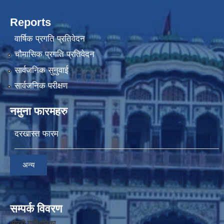
Reports
वार्षिक प्रगति प्रतिवेदन
चौमासिक प्रगति प्रतिवेदन
सार्वजनिक सुनुवाई
सार्वजनिक परीक्षण
नमुना फारमहरु
दरखास्त फारम
अन्य
सम्पर्क विवरण
औरही गाउँपालिका