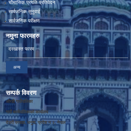
चौमासिक प्रगति प्रतिवेदन
सार्वजनिक सुनुवाई
सार्वजनिक परीक्षण
नमुना फारमहरु
दरखास्त फारम
अन्य
सम्पर्क विवरण
औरही गाउँपालिका
गाउँ कार्यपालिकाको कार्यालय
देउरी परवाहा, धनुषा, प्रदेश न‌‍ २, नेपाल