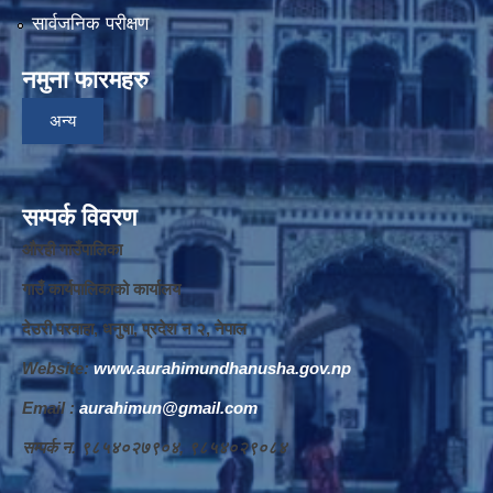
सार्वजनिक परीक्षण
नमुना फारमहरु
अन्य
सम्पर्क विवरण
औरही गाउँपालिका
गाउँ कार्यपालिकाको कार्यालय
देउरी परवाहा, धनुषा, प्रदेश न‌‍ २, नेपाल
Website:
www.aurahimundhanusha.gov.np
Email :
aurahimun@gmail.com
सम्पर्क न‌‍. ९८५४०२७९०४, ९८५४०२९०८४